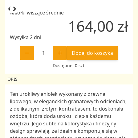
Item
Aniołki wiszące średnie
164,00 zł
1
of
6
Wysyłka 2 dni
Dodaj do koszyka
Dostępne: 0 szt.
OPIS
Ten urokliwy aniołek wykonany z drewna
lipowego, w eleganckich granatowych odcieniach,
z delikatnym, złotym kontrabasem, to doskonała
ozdoba, która doda uroku i ciepła każdemu
wnętrzu. Jego subtelna kolorystyka i finezyjny
design sprawiają, że idealnie komponuje się w